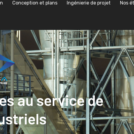
on
Conception et plans
Ingénierie de projet
Nos é
es au service de
ustriels