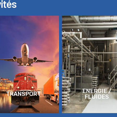
ités
ENERGIE /
TRANSPORT
FLUIDES