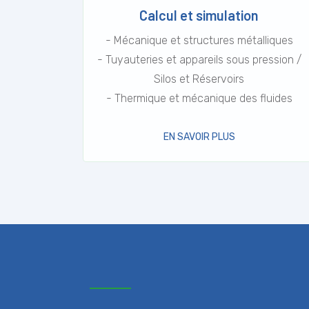
Calcul et simulation
- Mécanique et structures métalliques
- Tuyauteries et appareils sous pression /
Silos et Réservoirs
- Thermique et mécanique des fluides
EN SAVOIR PLUS