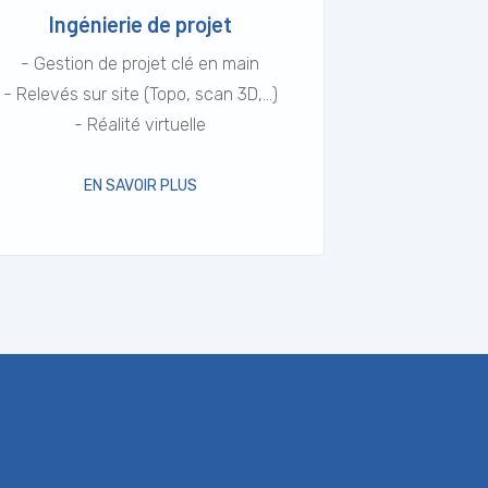
Ingénierie de projet
- Gestion de projet clé en main
- Relevés sur site (Topo, scan 3D,…)
- Réalité virtuelle
EN SAVOIR PLUS